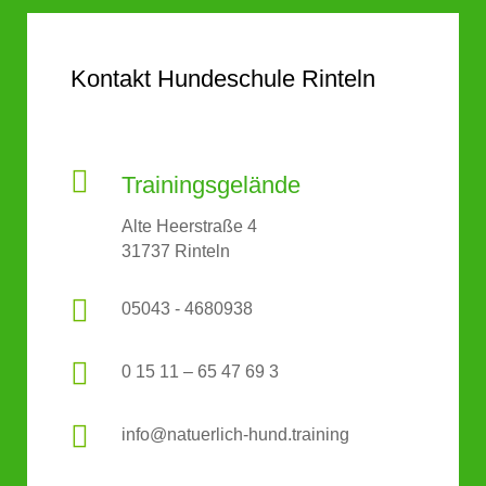
Kontakt Hundeschule Rinteln

Trainingsgelände
Alte Heerstraße 4
31737 Rinteln

05043 - 4680938

0 15 11 – 65 47 69 3

info@natuerlich-hund.training