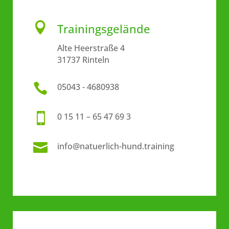

Trainingsgelände
Alte Heerstraße 4
31737 Rinteln

05043 - 4680938

0 15 11 – 65 47 69 3

info@natuerlich-hund.training