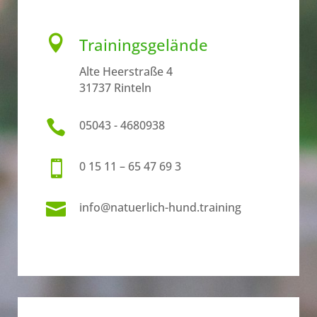

Trainingsgelände
Alte Heerstraße 4
31737 Rinteln

05043 - 4680938

0 15 11 – 65 47 69 3

info@natuerlich-hund.training